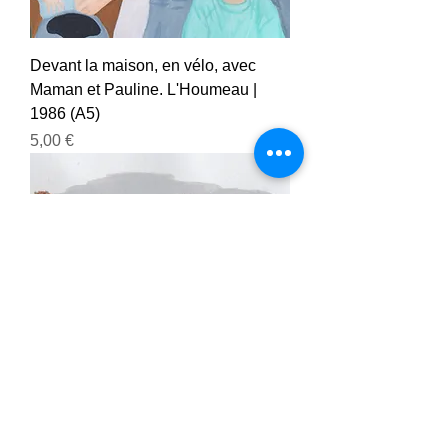
Devant la maison, en vélo, avec
Maman et Pauline. L'Houmeau |
1986 (A5)
Prix
5,00 €
Le matin, dans le jardin, avec Papa